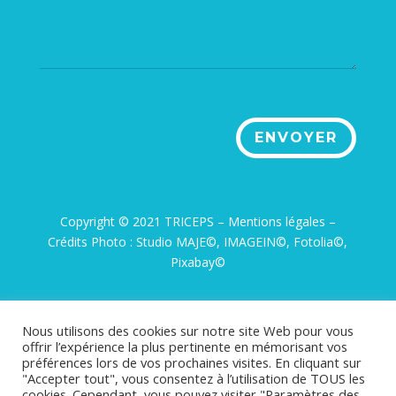
ENVOYER
Copyright © 2021 TRICEPS –
Mentions légales
–
Crédits Photo : Studio MAJE©, IMAGEIN©, Fotolia©,
Pixabay©
Nous utilisons des cookies sur notre site Web pour vous
offrir l’expérience la plus pertinente en mémorisant vos
préférences lors de vos prochaines visites. En cliquant sur
"Accepter tout", vous consentez à l’utilisation de TOUS les
cookies. Cependant, vous pouvez visiter "Paramètres des